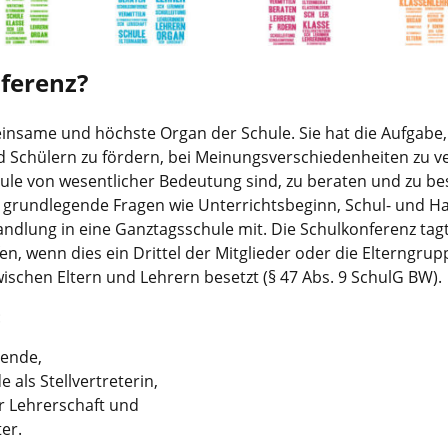
nferenz?
einsame und höchste Organ der Schule. Sie hat die Aufga
nd Schülern zu fördern, bei Meinungsverschiedenheiten zu v
hule von wesentlicher Bedeutung sind, zu beraten und zu bes
r grundlegende Fragen wie Unterrichtsbeginn, Schul- und 
andlung in eine Ganztagsschule mit. Die Schulkonferenz ta
fen, wenn dies ein Drittel der Mitglieder oder die Elterngrup
wischen Eltern und Lehrern besetzt (§ 47 Abs. 9 SchulG BW).
:
zende,
 als Stellvertreterin,
r Lehrerschaft und
er.